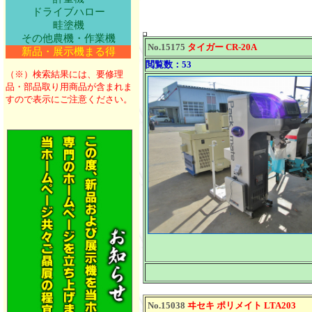
ドライブハロー
畦塗機
その他農機・作業機
No.15175
タイガー CR-20A
新品・展示機まる得
閲覧数：53
（※）検索結果には、要修理
品・部品取り用商品が含まれま
すので表示にご注意ください。
No.15038
ヰセキ ポリメイト LTA203