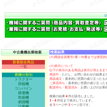
検索結果
中古農機在庫検索
(※)商談会員番号1番～99番までは便宜
新着順全商品
(※)表示について
一覧
以下の表示のある商品は表示が消えるま
商談中
：ただし、お問い合わせの結果ま
農機分類別
商談成立
：基本的に売買の成り立ったも
トラクター
ご来店待ち
：基本的に売買の成り立った
田植機
配送待ち・配送済み
：お買い上げのお客
コンバイン
耕運機
4
検索の結果
件が該当しました。
乾燥機
1
4
～
件目まで表示しています。
籾摺機
1
1
全
ページ中
ページ目です。
計量機