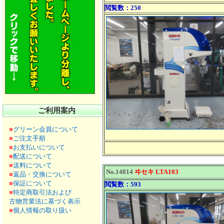
閲覧数：250
ご利用案内
■
グリーン会員について
■
ご注文手順
■
お支払いについて
■
配送について
■
送料について
No.14814
ヰセキ LTA103
■
返品・交換について
■
保証について
閲覧数：593
■
特定商取引法および
古物営業法に基づく表示
■
個人情報の取り扱い