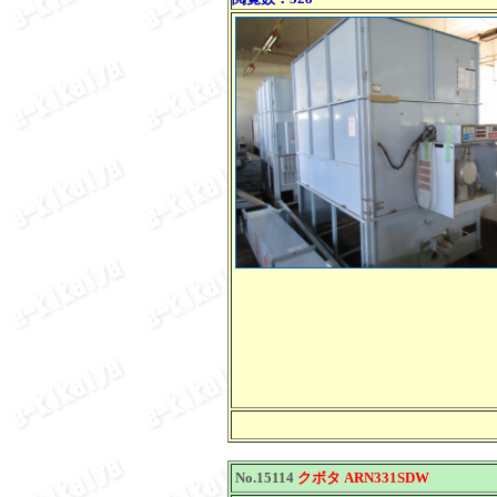
No.15114
クボタ ARN331SDW