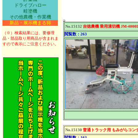
ドライブハロー
畦塗機
その他農機・作業機
新品・展示機まる得
No.15132
吉徳農機 乗用溝切機 JM-4000
（※）検索結果には、要修理
閲覧数：263
品・部品取り用商品が含まれま
すので表示にご注意ください。
No.15130
普通トラック用 もみがらコンテ
閲覧数：163