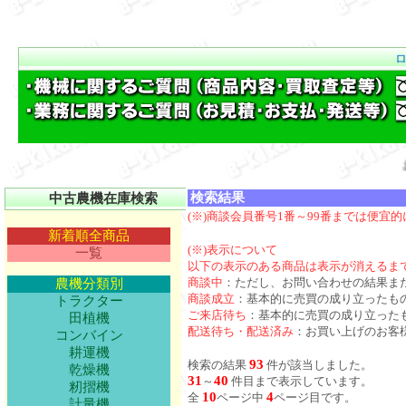
お値打ち品続
検索結果
中古農機在庫検索
(※)商談会員番号1番～99番までは便宜
新着順全商品
(※)表示について
一覧
以下の表示のある商品は表示が消えるま
商談中
：ただし、お問い合わせの結果ま
農機分類別
商談成立
：基本的に売買の成り立ったも
トラクター
ご来店待ち
：基本的に売買の成り立った
田植機
配送待ち・配送済み
：お買い上げのお客
コンバイン
耕運機
93
検索の結果
件が該当しました。
乾燥機
31
40
～
件目まで表示しています。
籾摺機
10
4
全
ページ中
ページ目です。
計量機