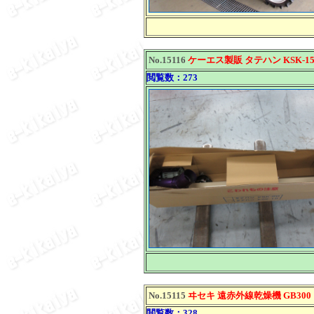
No.15116
ケーエス製販 タテハン KSK-1
閲覧数：273
No.15115
ヰセキ 遠赤外線乾燥機 GB300
閲覧数：328