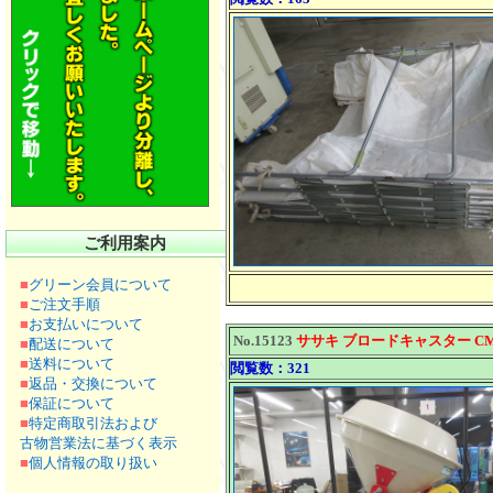
ご利用案内
■
グリーン会員について
■
ご注文手順
■
お支払いについて
No.15123
ササキ ブロードキャスター CM
■
配送について
■
送料について
閲覧数：321
■
返品・交換について
■
保証について
■
特定商取引法および
古物営業法に基づく表示
■
個人情報の取り扱い