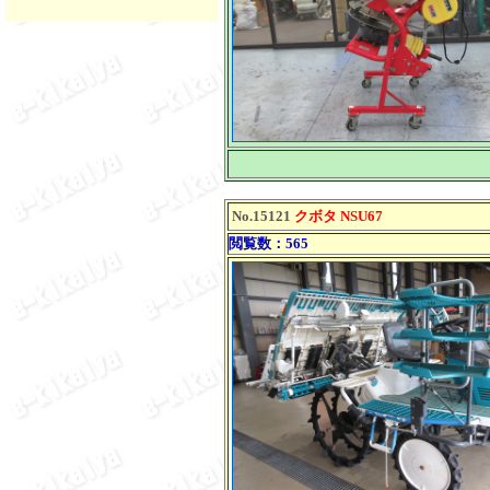
No.15121
クボタ NSU67
閲覧数：565